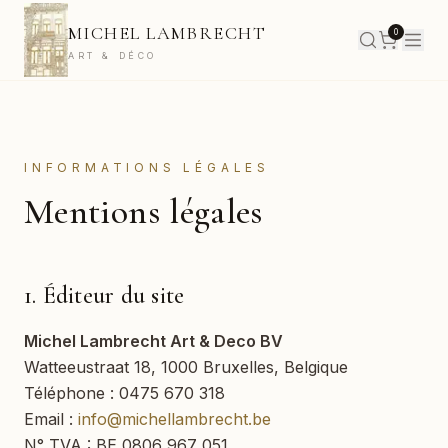
MICHEL LAMBRECHT
0
ART & DÉCO
INFORMATIONS LÉGALES
Mentions légales
1. Éditeur du site
Michel Lambrecht Art & Deco BV
Watteeustraat 18
,
1000
Bruxelles
,
Belgique
Téléphone :
0475 670 318
Email :
info@michellambrecht.be
N° TVA :
BE 0806 967 051